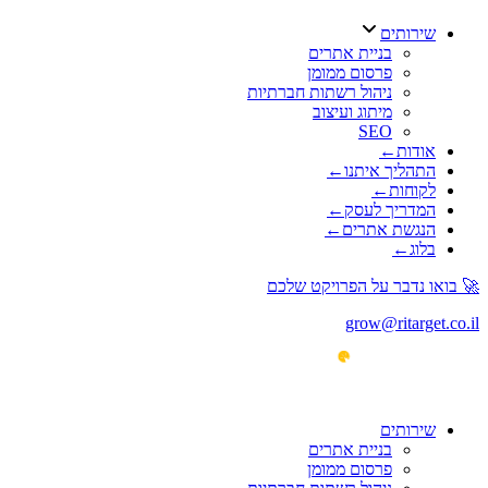
שירותים
בניית אתרים
פרסום ממומן
ניהול רשתות חברתיות
מיתוג ועיצוב
SEO
אודות
←
התהליך איתנו
←
לקוחות
←
המדריך לעסק
←
הנגשת אתרים
←
בלוג
←
🚀 בואו נדבר על הפרויקט שלכם
grow@ritarget.co.il
שירותים
בניית אתרים
פרסום ממומן