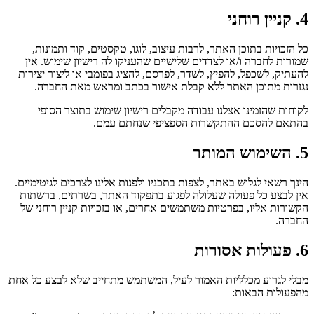
4. קניין רוחני
כל הזכויות בתוכן האתר, לרבות עיצוב, לוגו, טקסטים, קוד ותמונות, 
שמורות לחברה ו/או לצדדים שלישיים שהעניקו לה רישיון שימוש. אין 
להעתיק, לשכפל, להפיץ, לשדר, לפרסם, להציג בפומבי או ליצור יצירות 
נגזרות מתוכן האתר ללא קבלת אישור בכתב ומראש מאת החברה.
לקוחות שהזמינו אצלנו עבודה מקבלים רישיון שימוש בתוצר הסופי 
בהתאם להסכם ההתקשרות הספציפי שנחתם עמם.
5. השימוש המותר
הינך רשאי לגלוש באתר, לצפות בתכניו ולפנות אלינו לצרכים לגיטימיים. 
אין לבצע כל פעולה שעלולה לפגוע בתפקוד האתר, בשרתים, ברשתות 
הקשורות אליו, בפרטיות משתמשים אחרים, או בזכויות קניין רוחני של 
החברה.
6. פעולות אסורות
מבלי לגרוע מכלליות האמור לעיל, המשתמש מתחייב שלא לבצע כל אחת 
מהפעולות הבאות: