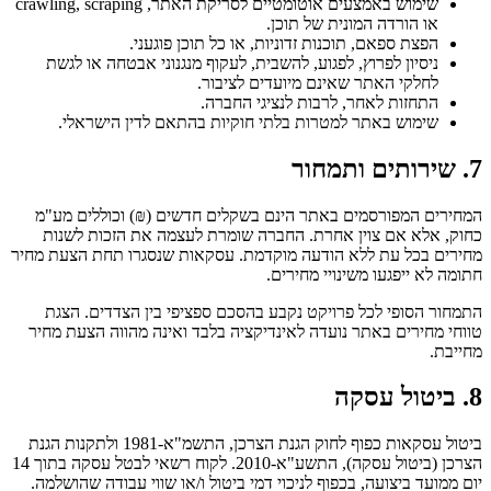
שימוש באמצעים אוטומטיים לסריקת האתר, crawling, scraping 
או הורדה המונית של תוכן.
הפצת ספאם, תוכנות זדוניות, או כל תוכן פוגעני.
ניסיון לפרוץ, לפגוע, להשבית, לעקוף מנגנוני אבטחה או לגשת 
לחלקי האתר שאינם מיועדים לציבור.
התחזות לאחר, לרבות לנציגי החברה.
שימוש באתר למטרות בלתי חוקיות בהתאם לדין הישראלי.
7. שירותים ותמחור
המחירים המפורסמים באתר הינם בשקלים חדשים (₪) וכוללים מע"מ 
כחוק, אלא אם צוין אחרת. החברה שומרת לעצמה את הזכות לשנות 
מחירים בכל עת ללא הודעה מוקדמת. עסקאות שנסגרו תחת הצעת מחיר 
חתומה לא ייפגעו משינויי מחירים.
התמחור הסופי לכל פרויקט נקבע בהסכם ספציפי בין הצדדים. הצגת 
טווחי מחירים באתר נועדה לאינדיקציה בלבד ואינה מהווה הצעת מחיר 
מחייבת.
8. ביטול עסקה
ביטול עסקאות כפוף לחוק הגנת הצרכן, התשמ"א-1981 ולתקנות הגנת 
הצרכן (ביטול עסקה), התשע"א-2010. לקוח רשאי לבטל עסקה בתוך 14 
יום ממועד ביצועה, בכפוף לניכוי דמי ביטול ו/או שווי עבודה שהושלמה. 