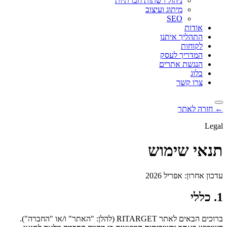
ניהול רשתות חברתיות
מיתוג ועיצוב
SEO
אודות
התהליך איתנו
לקוחות
המדריך לעסק
הנגשת אתרים
בלוג
צרו קשר
← חזרה לאתר
Legal
תנאי שימוש
עדכון אחרון: אפריל 2026
1. כללי
ברוכים הבאים לאתר RITARGET (להלן: "האתר" ו/או "החברה"). 