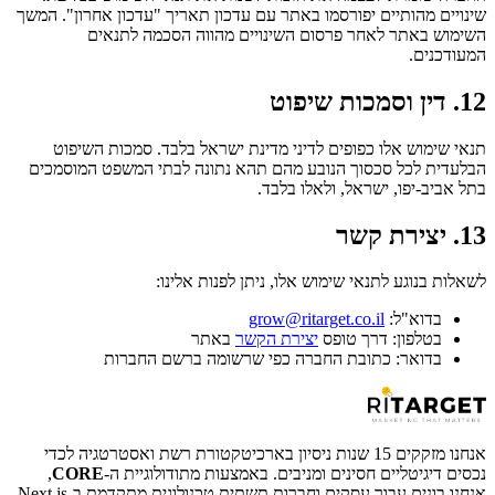
שינויים מהותיים יפורסמו באתר עם עדכון תאריך "עדכון אחרון". המשך 
השימוש באתר לאחר פרסום השינויים מהווה הסכמה לתנאים 
המעודכנים.
12. דין וסמכות שיפוט
תנאי שימוש אלו כפופים לדיני מדינת ישראל בלבד. סמכות השיפוט 
הבלעדית לכל סכסוך הנובע מהם תהא נתונה לבתי המשפט המוסמכים 
בתל אביב-יפו, ישראל, ולאלו בלבד.
13. יצירת קשר
לשאלות בנוגע לתנאי שימוש אלו, ניתן לפנות אלינו:
בדוא"ל: 
grow@ritarget.co.il
בטלפון: דרך טופס 
יצירת הקשר
 באתר
בדואר: כתובת החברה כפי שרשומה ברשם החברות
אנחנו מזקקים 15 שנות ניסיון בארכיטקטורת רשת ואסטרטגיה לכדי 
נכסים דיגיטליים חסינים ומניבים. באמצעות מתודולוגיית ה-
CORE
, 
אנחנו בונים עבור עסקים וחברות תשתית טכנולוגית מתקדמת ב-Next.js 