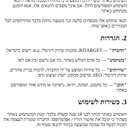
השימוש באתר ובשירותים המוצעים בו מהווה הסכמה מלאה לתנאי 
השימוש המפורטים להלן. אם אינך מסכים לתנאים אלו, אנא הימנע 
משימוש באתר.
תנאי שימוש אלו מנוסחים בלשון זכר מטעמי נוחות בלבד ומתייחסים לכל 
המגדרים באופן שווה.
2. הגדרות
"החברה"
 — RITARGET, סוכנות שיווק דיגיטלי, ע.פ. רשום בישראל.
"משתמש"
 — כל אדם הגולש באתר, בין אם נרשם ובין אם לאו.
"שירותים"
 — כל שירות המוצע על ידי החברה, לרבות בניית אתרים, 
שיווק דיגיטלי, SEO, פרסום ממומן, ייעוץ ועיצוב גרפי.
"תוכן"
 — כל טקסט, תמונה, וידאו, גרפיקה או מידע אחר המפורסם 
באתר.
3. כשירות לשימוש
השימוש באתר מותר לבני 18 שנה ומעלה בלבד. קטין המשתמש באתר 
מצהיר כי קיבל את אישור הוריו / אפוטרופסו. החברה שומרת לעצמה את 
הזכות לבטל כל עסקה שבוצעה בניגוד לתנאי סעיף זה.