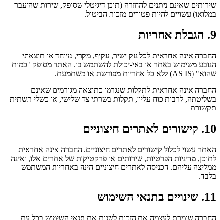
שירותים שאינם ניתנים להחזרה (תוכן דיגיטלי שסופק, שירות שהועבר 
במלואו) עשויים להיות פטורים מזכות הביטול.
9. הגבלת אחריות
החברה אינה אחראית לכל נזק ישיר, עקיף, מקרי, מיוחד או תוצאתי 
הנובע משימוש באתר או באי-יכולת להשתמש בו. האתר מסופק "כמות 
שהוא" (AS IS) ללא כל אחריות מפורשת או משתמעת.
החברה אינה אחראית לתקלות שנגרמו כתוצאה מגורמים שאינם 
בשליטתה, לרבות כוח עליון, תקלות בשרתי צד שלישי, או כשלי תשתית 
תקשורת.
10. קישורים לאתרים חיצוניים
האתר עשוי לכלול קישורים לאתרים חיצוניים. החברה אינה אחראית 
לתוכן, מדיניות הפרטיות, שירותים או פרקטיקות של אתרים אלו, ואינה 
ממליצה עליהם. הכניסה לאתרים חיצוניים הינה באחריות המשתמש 
בלבד.
11. שינויים בתנאי השימוש
החברה שומרת לעצמה את הזכות לשנות את תנאי השימוש בכל עת. 