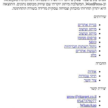
וב-WordPress, המשלבת מיתוג יוקרתי עם שיווק מבוסס נתונים. התוצאה 
היא יתרון תחרותי מובהק וצמיחה עסקית מדידה בשורה התחתונה.
שירותים
בניית אתרים
מיתוג ועיצוב
מיתוג ועיצוב
פרסום ממומן
SEO
ניהול רשתות חברתיות
הנגשת אתרים
בלוג
החברה
אודות
תיקי עבודות
צור קשר
יצירת קשר
grow@ritarget.co.il
0547379277
WhatsApp